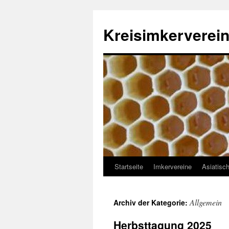
Zum
Inhalt
Kreisimkerverein
springen
Startseite
Imkervereine
Asiatisc
Allgemein
Archiv der Kategorie:
Herbsttagung 2025